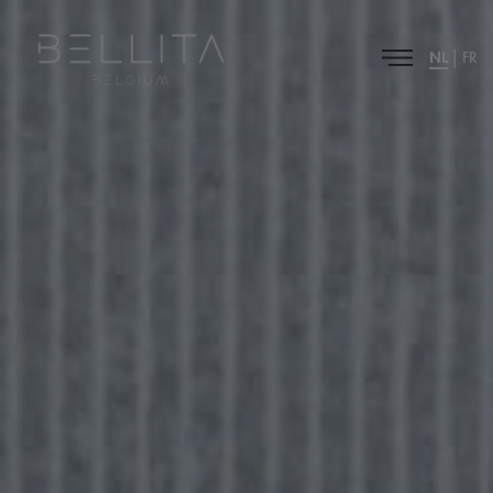
|
NL
FR