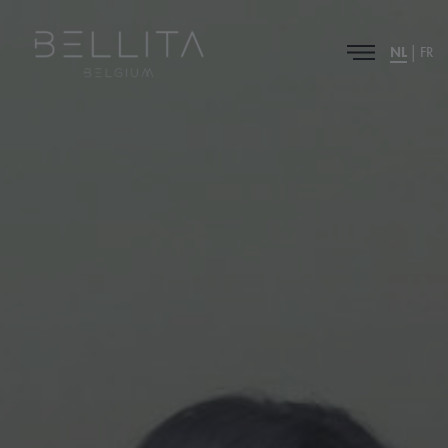
|
NL
FR